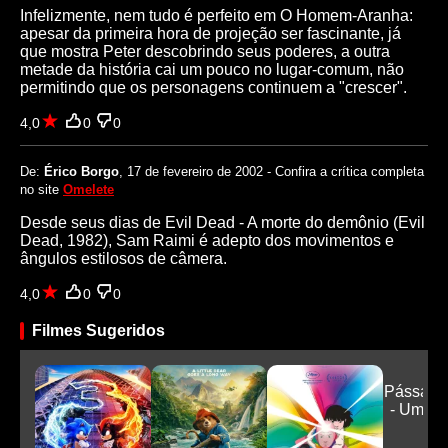
Infelizmente, nem tudo é perfeito em O Homem-Aranha:
apesar da primeira hora de projeção ser fascinante, já
que mostra Peter descobrindo seus poderes, a outra
metade da história cai um pouco no lugar-comum, não
permitindo que os personagens continuem a "crescer".
4,0
0
0
De:
Érico Borgo
, 17 de fevereiro de 2002 - Confira a crítica completa
no site
Omelete
Desde seus dias de Evil Dead - A morte do demônio (Evil
Dead, 1982), Sam Raimi é adepto dos movimentos e
ângulos estilosos de câmera.
4,0
0
0
Filmes Sugeridos
Pássaro
- Uma H
...