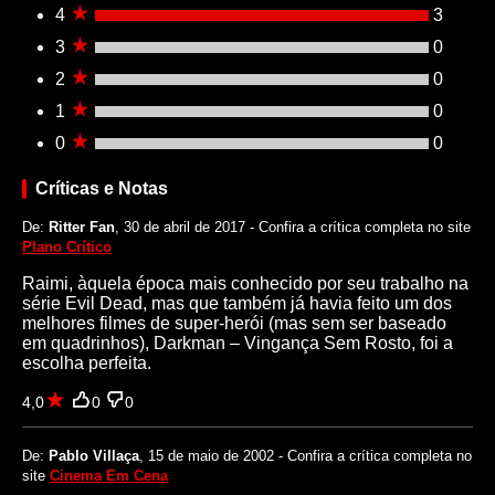
4
3
3
0
2
0
1
0
0
0
Críticas e Notas
De:
Ritter Fan
, 30 de abril de 2017 - Confira a crítica completa no site
Plano Crítico
Raimi, àquela época mais conhecido por seu trabalho na
série Evil Dead, mas que também já havia feito um dos
melhores filmes de super-herói (mas sem ser baseado
em quadrinhos), Darkman – Vingança Sem Rosto, foi a
escolha perfeita.
4,0
0
0
De:
Pablo Villaça
, 15 de maio de 2002 - Confira a crítica completa no
site
Cinema Em Cena