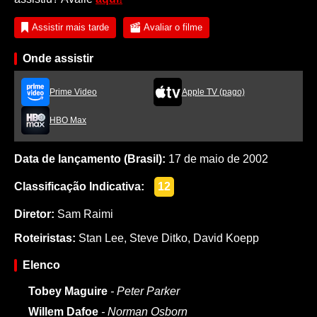
Assistir mais tarde
Avaliar o filme
Onde assistir
Prime Video
Apple TV (pago)
HBO Max
Data de lançamento (Brasil):
17 de maio de 2002
Classificação Indicativa:
12
Diretor:
Sam Raimi
Roteiristas:
Stan Lee
,
Steve Ditko
,
David Koepp
Elenco
Tobey Maguire
- Peter Parker
Willem Dafoe
- Norman Osborn