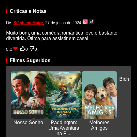
Críticas e Notas
De:
Stéphane Maire
, 27 de junho de 2024
Muito bom, uma comédia romântica leve e bastante
divertida. Ótima para assistir em casal.
5,0
0
0
Filmes Sugeridos
Bicho M
Nosso Sonho
Paddington:
Melhores
Uma Aventura
Amigos
na Fl...