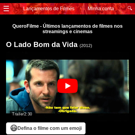
☰
🔍
Lançamentos de Filmes
Minha conta
QueroFilme - Últimos lançamentos de filmes nos
streamings e cinemas
O Lado Bom da Vida
(2012)
Trailer
2:30
😃
Defina o filme com um emoji