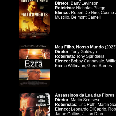
Diretor:
Barry Levinson
Roteirista:
Nicholas Pileggi
Elenco:
Robert De Niro, Cosmo Ja
Mustillo, Belmont Cameli
Meu Filho, Nosso Mundo
(2023
Diretor:
Tony Goldwyn
Roteirista:
Tony Spiridakis
Elenco:
Bobby Cannavale, Willia
Emma Willmann, Greer Barnes
Assassinos da Lua das Flores
Diretor:
Martin Scorsese
Roteiristas:
Eric Roth, Martin Sc
Elenco:
Leonardo DiCaprio, Rober
Janae Collins, Jillian Dion