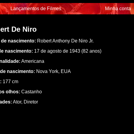
Lançamentos de Filmes
Minha conta
ert De Niro
de nascimento:
Robert Anthony De Niro Jr.
de nascimento:
17 de agosto de 1943 (82 anos)
nalidade:
Americana
 de nascimento:
Nova York, EUA
:
177 cm
os olhos:
Castanho
dades:
Ator, Diretor