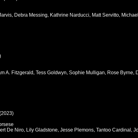
rvis, Debra Messing, Kathrine Narducci, Matt Servitto, Michael
)
m A. Fitzgerald, Tess Goldwyn, Sophie Mulligan, Rose Byrne, 
(2023)
orsese
t De Niro, Lily Gladstone, Jesse Plemons, Tantoo Cardinal, J