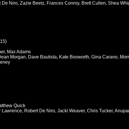
De Niro, Zazie Beetz, Frances Conroy, Brett Cullen, Shea Whig
15)
er, Max Adams
Dean Morgan, Dave Bautista, Kate Bosworth, Gina Carano, Morri
eeney
atthew Quick
 Lawrence, Robert De Niro, Jacki Weaver, Chris Tucker, Anupam