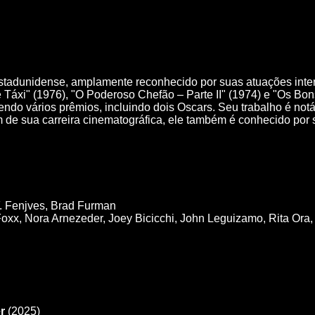
r estadunidense, amplamente reconhecido por suas atuações int
e Táxi" (1976), "O Poderoso Chefão – Parte II" (1974) e "Os B
bendo vários prêmios, incluindo dois Oscars. Seu trabalho é no
de sua carreira cinematográfica, ele também é conhecido por su
F. Fenjves, Brad Furman
oxx, Nora Arnezeder, Joey Bicicchi, John Leguizamo, Rita Ora
r
(2025)