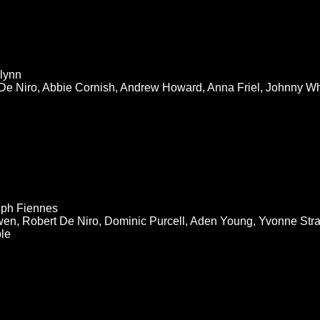
Glynn
De Niro, Abbie Cornish, Andrew Howard, Anna Friel, Johnny Wh
lph Fiennes
en, Robert De Niro, Dominic Purcell, Aden Young, Yvonne St
ble