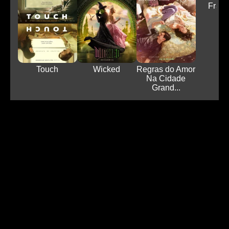
Fran
Touch
Wicked
Regras do Amor
Na Cidade
Grand...