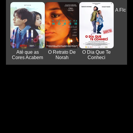
A Flor do
Até que as
O Retrato De
O Dia Que Te
Cores Acabem
Norah
Conheci