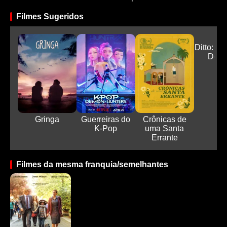
Filmes Sugeridos
Ditto: C
Do A
Gringa
Guerreiras do
Crônicas de
K-Pop
uma Santa
Errante
Filmes da mesma franquia/semelhantes