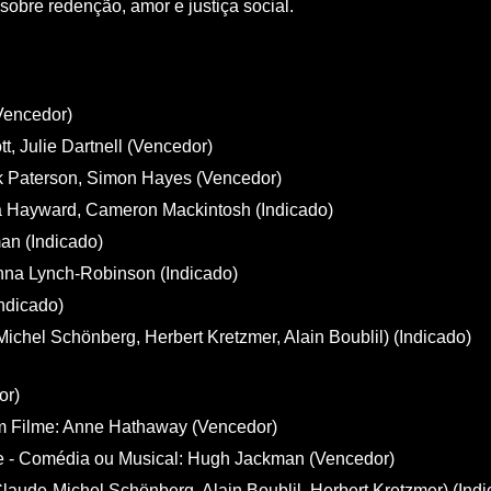
sobre redenção, amor e justiça social.
Vencedor)
, Julie Dartnell (Vencedor)
 Paterson, Simon Hayes (Vencedor)
ra Hayward, Cameron Mackintosh (Indicado)
an (Indicado)
nna Lynch-Robinson (Indicado)
ndicado)
chel Schönberg, Herbert Kretzmer, Alain Boublil) (Indicado)
or)
m Filme: Anne Hathaway (Vencedor)
e - Comédia ou Musical: Hugh Jackman (Vencedor)
laude-Michel Schönberg, Alain Boublil, Herbert Kretzmer) (Indi