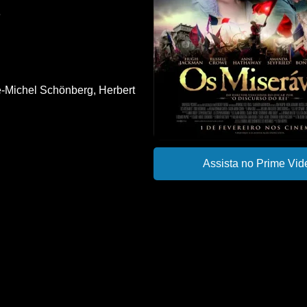
3
-Michel Schönberg
,
Herbert
Assista no Prime Vid