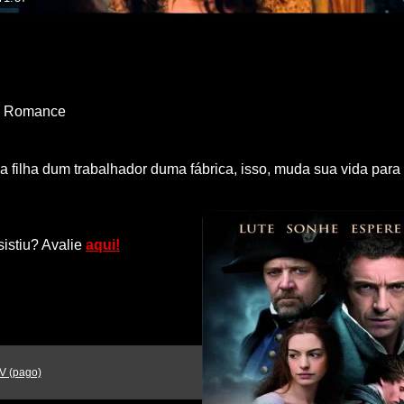
,
Romance
a filha dum trabalhador duma fábrica, isso, muda sua vida para
sistiu? Avalie
aqui!
V (pago)