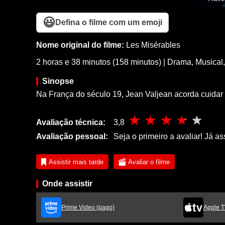
😃
Defina o filme com um emoji
Nome original do filme:
Les Misérables
2 horas e 38 minutos (158 minutos)
|
Drama
,
Musical
Sinopse
Na França do século 19, Jean Valjean acorda cuidar 
Avaliação técnica:
3,8
Avaliação pessoal:
Seja o primeiro a avaliar! Já as
Assistir mais tarde
Avaliar o filme
Onde assistir
Prime Video (pago)
Apple T