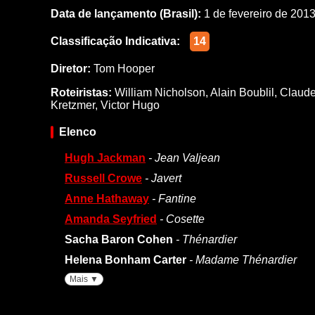
Data de lançamento (Brasil):
1 de fevereiro de 201
Classificação Indicativa:
14
Diretor:
Tom Hooper
Roteiristas:
William Nicholson
,
Alain Boublil
,
Claude
Kretzmer
,
Victor Hugo
Elenco
Hugh Jackman
- Jean Valjean
Russell Crowe
- Javert
Anne Hathaway
- Fantine
Amanda Seyfried
- Cosette
Sacha Baron Cohen
- Thénardier
Helena Bonham Carter
- Madame Thénardier
Mais ▼