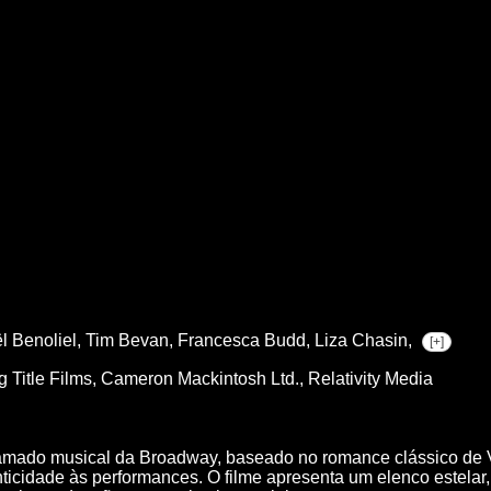
l Benoliel,
Tim Bevan,
Francesca Budd,
Liza Chasin,
[+]
 Title Films, Cameron Mackintosh Ltd., Relativity Media
amado musical da Broadway, baseado no romance clássico de V
enticidade às performances. O filme apresenta um elenco estel