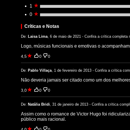
1
0
Críticas e Notas
De:
Laisa Lima
, 6 de maio de 2021 - Confira a crítica completa 
Logo, músicas funcionais e emotivas o acompanham,
4,5
0
0
De:
Pablo Villaça
, 1 de fevereiro de 2013 - Confira a crítica co
Não deveria jamais ser citado como um dos melhore
3,0
0
0
De:
Natália Bridi
, 31 de janeiro de 2013 - Confira a crítica comp
Assim como o romance de Victor Hugo foi ridiculari
público mais racional.
4,0
0
0