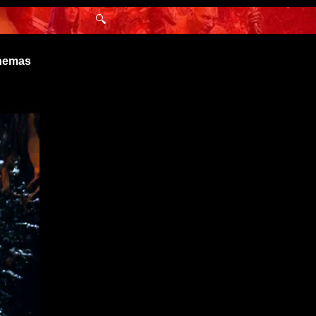
🔍
inemas