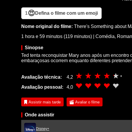
😍
1
Defina o filme com um emoji
Nome original do filme:
There's Something about M
1 hora e 59 minutos (119 minutos)
|
Comédia
,
Roman
Sinopse
Ted tenta reconquistar Mary anos após um encontro d
embaraçosas ocorrem enquanto diferentes pretenden
Avaliação técnica:
4,2
*
Avaliação pessoal:
4,0
Assistir mais tarde
Avaliar o filme
Onde assistir
Disney+