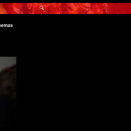
🔍
inemas