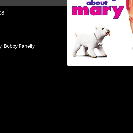
98
y
,
Bobby Farrelly