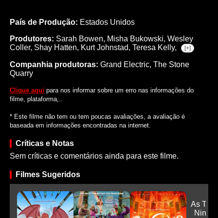
País de Produção:
Estados Unidos
Produtores:
Sarah Bowen,
Misha Bukowski,
Wesley
Coller,
Shay Hatten,
Kurt Johnstad,
Teresa Kelly,
[+]
Companhia produtoras:
Grand Electric, The Stone
Quarry
Clique aqui
para nos informar sobre um erro nas informações do
filme, plataforma,..
* Este filme não tem ou tem poucas avaliações, a avaliação é
baseada em informações encontradas na internet.
Críticas e Notas
Sem críticas e comentários ainda para este filme.
Filmes Sugeridos
As Tart
Ninja: