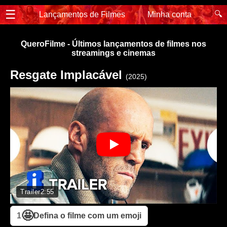
☰
🔍
Lançamentos de Filmes
Minha conta
QueroFilme - Últimos lançamentos de filmes nos
streamings e cinemas
Resgate Implacável
(2025)
Trailer
2:55
🤩
1
Defina o filme com um emoji