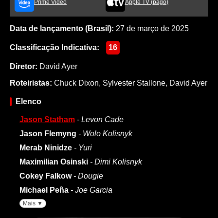
Prime Video
Apple TV (pago)
Data de lançamento (Brasil):
27 de março de 2025
Classificação Indicativa:
16
Diretor:
David Ayer
Roteiristas:
Chuck Dixon
,
Sylvester Stallone
,
David Ayer
Elenco
Jason Statham
- Levon Cade
Jason Flemyng
- Wolo Kolisnyk
Merab Ninidze
- Yuri
Maximilian Osinski
- Dimi Kolisnyk
Cokey Falkow
- Dougie
Michael Peña
- Joe Garcia
Mais ▼