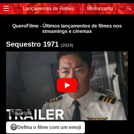
☰
🔍
Lançamentos de Filmes
Minha conta
QueroFilme - Últimos lançamentos de filmes nos
streamings e cinemas
Sequestro 1971
(2024)
Trailer
0:45
😃
Defina o filme com um emoji