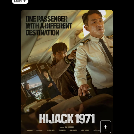
Mais ▼
+