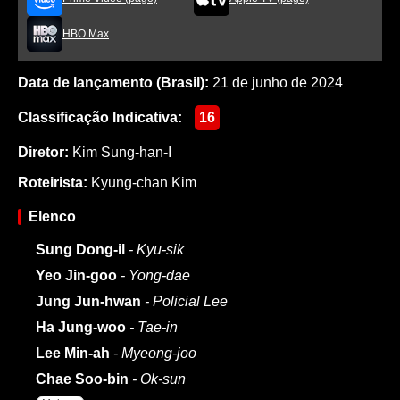
HBO Max
Data de lançamento (Brasil):
21 de junho de 2024
Classificação Indicativa:
16
Diretor:
Kim Sung-han-I
Roteirista:
Kyung-chan Kim
Elenco
Sung Dong-il
- Kyu-sik
Yeo Jin-goo
- Yong-dae
Jung Jun-hwan
- Policial Lee
Ha Jung-woo
- Tae-in
Lee Min-ah
- Myeong-joo
Chae Soo-bin
- Ok-sun