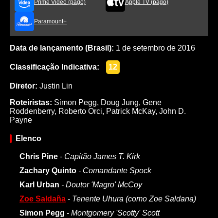
Prime Video (pago)
Apple TV (pago)
Paramount+
Data de lançamento (Brasil):
1 de setembro de 2016
Classificação Indicativa:
12
Diretor:
Justin Lin
Roteiristas:
Simon Pegg
,
Doug Jung
,
Gene
Roddenberry
,
Roberto Orci
,
Patrick McKay
,
John D.
Payne
Elenco
Chris Pine
- Capitão James T. Kirk
Zachary Quinto
- Comandante Spock
Karl Urban
- Doutor 'Magro' McCoy
Zoe Saldaña
- Tenente Uhura (como Zoe Saldana)
Simon Pegg
- Montgomery 'Scotty' Scott