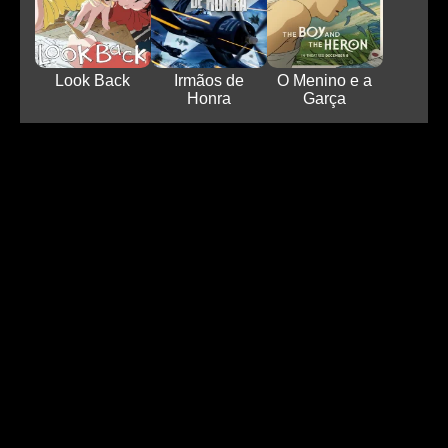
Look Back
Irmãos de
O Menino e a
Honra
Garça