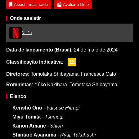
Assistir mais tarde
Avaliar o filme
Onde assistir
Netflix
Data de lançamento (Brasil):
24 de maio de 2024
Classificação Indicativa:
12
Diretores:
Tomotaka Shibayama
,
Francesca Calo
Roteiristas:
Yûko Kakihara
,
Tomotaka Shibayama
Elenco
Kenshô Ono
- Yatsuse Hiiragi
Miyu Tomita
- Tsumugi
Kanon Amane
- Shiori
Shintarô Asanuma
- Ryuji Takahashi