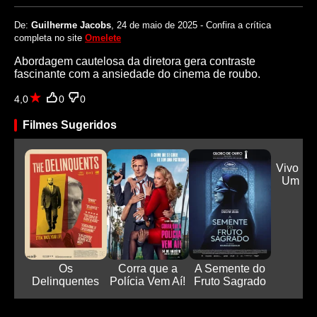
De:
Guilherme Jacobs
, 24 de maio de 2025 - Confira a crítica
completa no site
Omelete
Abordagem cautelosa da diretora gera contraste
fascinante com a ansiedade do cinema de roubo.
4,0
0
0
Filmes Sugeridos
Vivo ou
Um Mis
Kni.
Os
Corra que a
A Semente do
Delinquentes
Polícia Vem Aí!
Fruto Sagrado