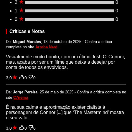
2
0
1
0
0
0
Críticas e Notas
De:
Miguel Morales
, 13 de outubro de 2025 - Confira a crítica
completa no site
Arroba Nerd
Visualmente muito bonito, com um ótimo Josh O’ Connor,
mas, acaba por ser um filme que deixa a desejar por
conta de todos os envolvidos.
3,0
0
0
De:
Jorge Pereira
, 25 de maio de 2025 - Confira a crítica completa no
site
C7nema
É na sua calma e aproximação existencialista à
personagem de Connor [...] que ‘The Mastermind’ mostra
o seu valor.
3,0
0
0