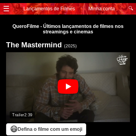
☰
🔍
Lançamentos de Filmes
Minha conta
QueroFilme - Últimos lançamentos de filmes nos
streamings e cinemas
The Mastermind
(2025)
Trailer
2:39
😃
Defina o filme com um emoji