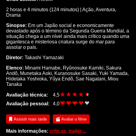
2 horas e 4 minutos (124 minutos) | Ação, Aventura,
Drama
Sinopse:
Em um Japão social e economicamente
devastado após o término da Segunda Guerra Mundial, a
situação chega a um nível ainda mais crítico quando uma
gigantesca e misteriosa criatura surge do mar para
assolar o país.
Diretor:
Takashi Yamazaki
Elenco:
Minami Hamabe, Ryûnosuke Kamiki, Sakura
Andô, Munetaka Aoki, Kuranosuke Sasaki, Yuki Yamada,
Hidetaka Yoshioka, Yûya Endô, Sae Nagatani, Miou
Tanaka
Avaliação técnica:
4,5
Avaliação pessoal:
4,0
Assistir mais tarde
Avaliar o filme
Mais informações:
críticas, trailer,...