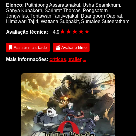
Elenco:
Putthipong Assaratanakul, Usha Seamkhum,
Sanya Kunakorn, Sarinrat Thomas, Pongsatorn
Jongwilas, Tontawan Tantivejakul, Duangporn Oapirat,
Himawari Tajiri, Wattana Subpakit, Sumalee Suteeratham
Avaliação técnica:
4,9
Assistir mais tarde
Avaliar o filme
Mais informações:
críticas, trailer,...