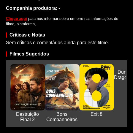
Companhia produtora:
-
Clique aqui
para nos informar sobre um erro nas informações do
filme, plataforma,..
Críticas e Notas
Sem críticas e comentários ainda para este filme.
Filmes Sugeridos
Dunge
Dragons
...
Destruição
Bons
Exit 8
Final 2
Companheiros