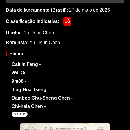
Data de lançamento (Brasil):
27 de maio de 2026
Classificação Indicativa:
16
Diretor:
Yu-Hsun Chen
Roteirista:
Yu-Hsun Chen
Elenco
Caitlin Fang
-
Will Or
-
9m88
-
Jing-Hua Tseng
-
Bamboo Chu-Sheng Chen
-
Chi-hsia Chen
-
Mais ▼