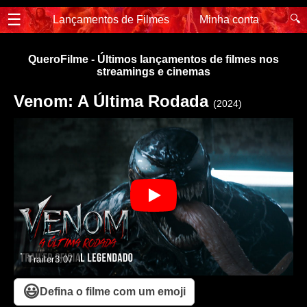
☰
🔍
Lançamentos de Filmes
Minha conta
QueroFilme - Últimos lançamentos de filmes nos
streamings e cinemas
Venom: A Última Rodada
(2024)
Trailer
3:07
😃
Defina o filme com um emoji