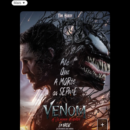
Mais ▼
+