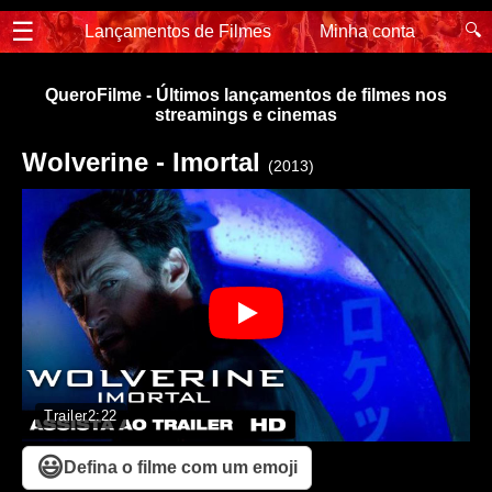
☰
🔍
Lançamentos de Filmes
Minha conta
QueroFilme - Últimos lançamentos de filmes nos
streamings e cinemas
Wolverine - Imortal
(2013)
Trailer
2:22
😃
Defina o filme com um emoji