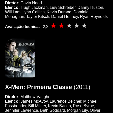
Diretor:
Gavin Hood
Elenco:
Hugh Jackman, Liev Schreiber, Danny Huston,
Will.i.am, Lynn Collins, Kevin Durand, Dominic
Monaghan, Taylor Kitsch, Daniel Henney, Ryan Reynolds
Avaliação técnica:
2,2
X-Men: Primeira Classe
(2011)
Diretor:
Matthew Vaughn
Elenco:
James McAvoy, Laurence Belcher, Michael
Fassbender, Bill Milner, Kevin Bacon, Rose Byrne,
Jennifer Lawrence, Beth Goddard, Morgan Lily, Oliver