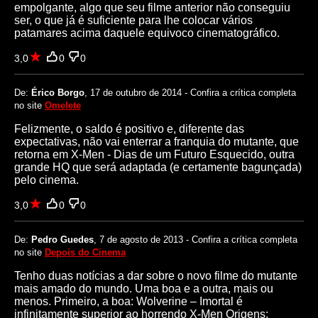
empolgante, algo que seu filme anterior não conseguiu
ser, o que já é suficiente para lhe colocar vários
patamares acima daquele equivoco cinematográfico.
3,0
0
0
De:
Érico Borgo
, 17 de outubro de 2014 - Confira a crítica completa
no site
Omelete
Felizmente, o saldo é positivo e, diferente das
expectativas, não vai enterrar a franquia do mutante, que
retorna em X-Men - Dias de um Futuro Esquecido, outra
grande HQ que será adaptada (e certamente bagunçada)
pelo cinema.
3,0
0
0
De:
Pedro Guedes
, 7 de agosto de 2013 - Confira a crítica completa
no site
Depois do Cinema
Tenho duas notícias a dar sobre o novo filme do mutante
mais amado do mundo. Uma boa e a outra, mais ou
menos. Primeiro, a boa: Wolverine – Imortal é
infinitamente superior ao horrendo X-Men Origens: