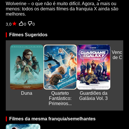
Wolverine – o que não é muito difícil. Agora, a mais ou
menos: todos os demais filmes da franquia X ainda são
melhores.
3,0
0
0
Filmes Sugeridos
Venom:
de Carn
Duna
Quarteto
Guardiões da
Fantástico:
Galáxia Vol. 3
Primeiros...
Filmes da mesma franquia/semelhantes