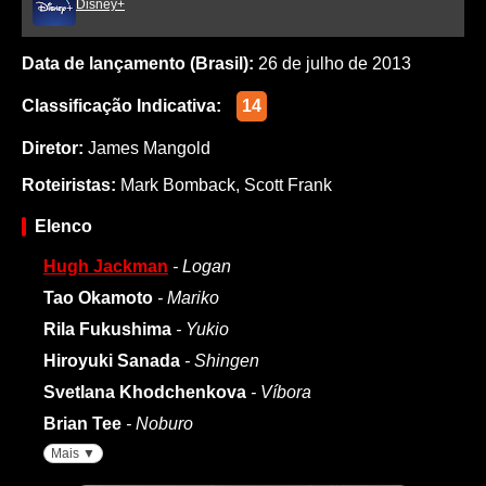
Disney+
Data de lançamento (Brasil):
26 de julho de 2013
Classificação Indicativa:
14
Diretor:
James Mangold
Roteiristas:
Mark Bomback
,
Scott Frank
Elenco
Hugh Jackman
- Logan
Tao Okamoto
- Mariko
Rila Fukushima
- Yukio
Hiroyuki Sanada
- Shingen
Svetlana Khodchenkova
- Víbora
Brian Tee
- Noburo
Mais ▼