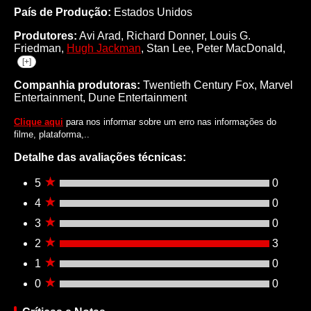
País de Produção:
Estados Unidos
Produtores:
Avi Arad,
Richard Donner,
Louis G.
Friedman,
Hugh Jackman
,
Stan Lee,
Peter MacDonald,
[+]
Companhia produtoras:
Twentieth Century Fox, Marvel
Entertainment, Dune Entertainment
Clique aqui
para nos informar sobre um erro nas informações do
filme, plataforma,..
Detalhe das avaliações técnicas:
5
0
4
0
3
0
2
3
1
0
0
0