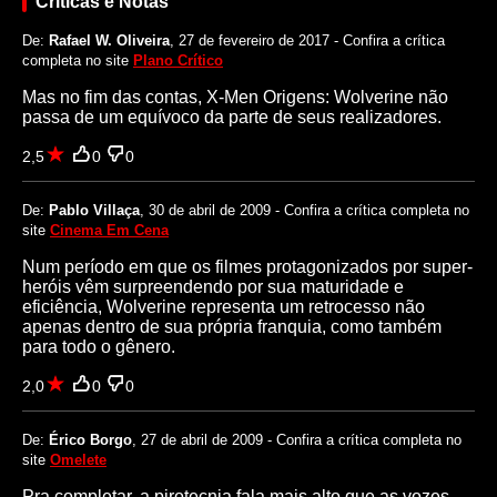
Críticas e Notas
De:
Rafael W. Oliveira
, 27 de fevereiro de 2017 - Confira a crítica
completa no site
Plano Crítico
Mas no fim das contas, X-Men Origens: Wolverine não
passa de um equívoco da parte de seus realizadores.
2,5
0
0
De:
Pablo Villaça
, 30 de abril de 2009 - Confira a crítica completa no
site
Cinema Em Cena
Num período em que os filmes protagonizados por super-
heróis vêm surpreendendo por sua maturidade e
eficiência, Wolverine representa um retrocesso não
apenas dentro de sua própria franquia, como também
para todo o gênero.
2,0
0
0
De:
Érico Borgo
, 27 de abril de 2009 - Confira a crítica completa no
site
Omelete
Pra completar, a pirotecnia fala mais alto que as vozes