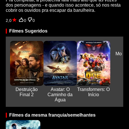
dos personagens - e quando isso acontece, só nos resta
cobrir os ouvidos pra escapar da barulheira.
2,0
0
0
Filmes Sugeridos
Ent
Monta
Destruição
Avatar: O
Transformers: O
Final 2
Caminho da
Início
Água
Filmes da mesma franquia/semelhantes