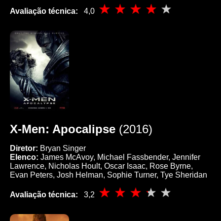
Avaliação técnica:
4,0
X-Men: Apocalipse
(2016)
Diretor:
Bryan Singer
Elenco:
James McAvoy, Michael Fassbender, Jennifer
Lawrence, Nicholas Hoult, Oscar Isaac, Rose Byrne,
Evan Peters, Josh Helman, Sophie Turner, Tye Sheridan
Avaliação técnica:
3,2