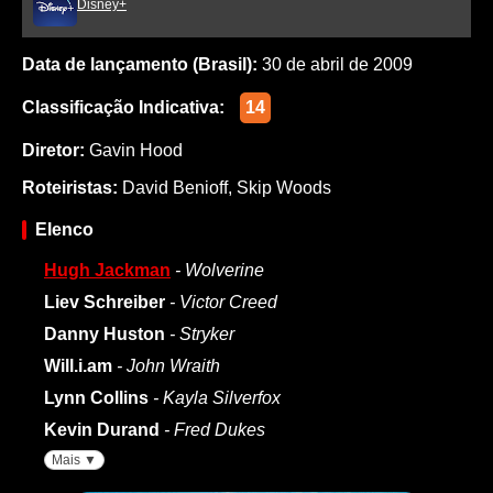
Disney+
Data de lançamento (Brasil):
30 de abril de 2009
Classificação Indicativa:
14
Diretor:
Gavin Hood
Roteiristas:
David Benioff
,
Skip Woods
Elenco
Hugh Jackman
- Wolverine
Liev Schreiber
- Victor Creed
Danny Huston
- Stryker
Will.i.am
- John Wraith
Lynn Collins
- Kayla Silverfox
Kevin Durand
- Fred Dukes
Mais ▼