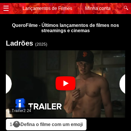
☰
🔍
Lançamentos de Filmes
Minha conta
QueroFilme - Últimos lançamentos de filmes nos
streamings e cinemas
Ladrões
(2025)
Trailer
2:24
😂
1
Defina o filme com um emoji