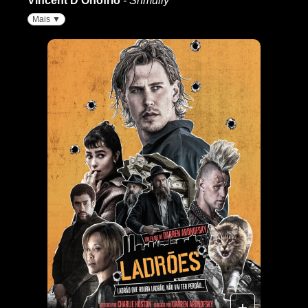
Vincent D'Onofrio
- Shmully
Mais ▼
+