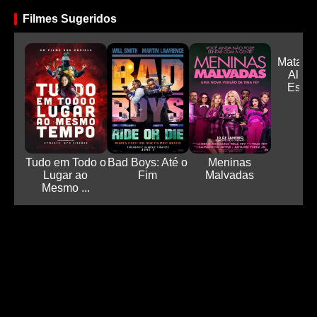
Filmes Sugeridos
Matado
Alien
Espaço
Tudo em Todo o
Bad Boys: Até o
Meninas
Lugar ao
Fim
Malvadas
Mesmo ...