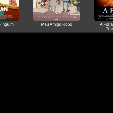
Pinguim
Meu Amigo Robô
A Forja
Tra