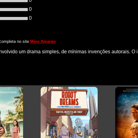
0
0
0
 completa no site
Meio Amargo
ido um drama simples, de mínimas invenções autorais. O intu