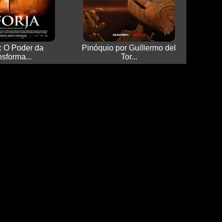
: O Poder da
Pinóquio por Guillermo del
nsforma...
Tor...