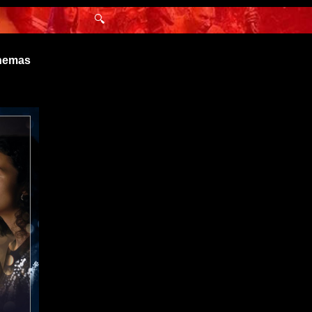
🔍
inemas