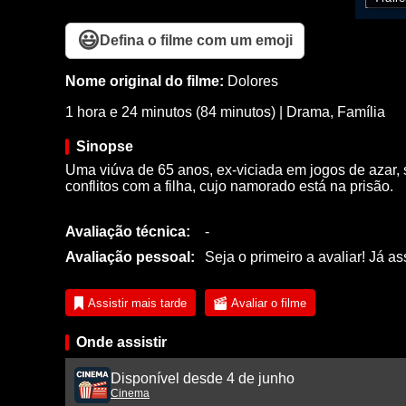
😃
Defina o filme com um emoji
Nome original do filme:
Dolores
1 hora e 24 minutos (84 minutos)
|
Drama
,
Família
Sinopse
Uma viúva de 65 anos, ex-viciada em jogos de azar,
conflitos com a filha, cujo namorado está na prisão.
Avaliação técnica:
-
Avaliação pessoal:
Seja o primeiro a avaliar! Já as
Assistir mais tarde
Avaliar o filme
Onde assistir
Disponível desde 4 de junho
Cinema